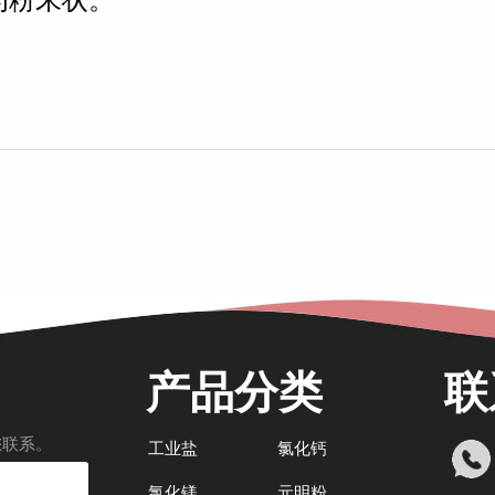
为粉末状。
产品分类
联
您联系。
工业盐
氯化钙
氯化镁
元明粉