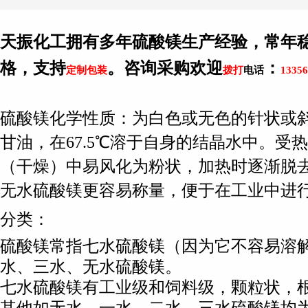
天振化工拥有多年硫酸镁生产经验，常年
格，支持
。咨询采购欢迎
：
定制包装
拨打
电话
13356
硫酸镁化学性质：为白色或无色的针状或斜柱
甘油，在67.5℃溶于自身的结晶水中。受
（干燥）中易风化为粉状，加热时逐渐脱
无水硫酸镁更容易称量，便于在工业中进
分类：
硫酸镁常指七水硫酸镁（因为它不容易溶
水、三水、无水硫酸镁。
七水硫酸镁有工业级和饲料级，颗粒状，根据大小有