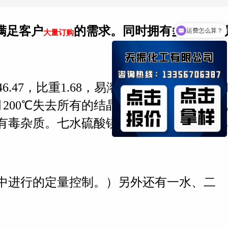
满足客户
的需求。同时拥有多种包装
运费怎么算？
大量订购
.47，比重1.68，易溶于水，微溶于乙醇
月200℃失去所有的结晶水成无水物。在空气
有毒杂质。七水硫酸镁因为不容易溶解，比
中进行的定量控制。）另外还有一水、二